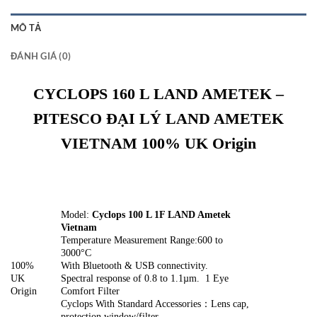
MÔ TẢ
ĐÁNH GIÁ (0)
CYCLOPS 160 L LAND AMETEK –
PITESCO ĐẠI LÝ LAND AMETEK
VIETNAM
100% UK Origin
Model:
Cyclops 100 L 1F LAND Ametek
Vietnam
Temperature Measurement Range:600 to
3000°C
100%
With Bluetooth & USB connectivity.
UK
Spectral response of 0.8 to 1.1µm. 1 Eye
Origin
Comfort Filter
Cyclops With Standard Accessories：Lens cap,
protection window/filter,