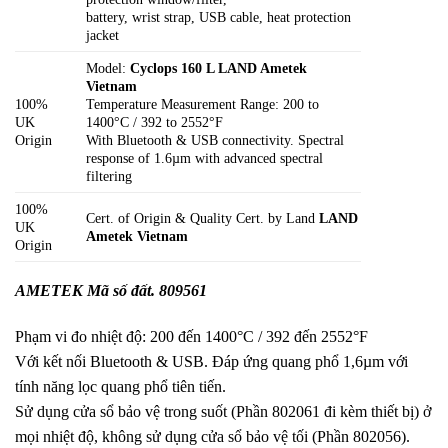
battery, wrist strap, USB cable, heat protection
jacket
Model:
Cyclops 160 L LAND Ametek
Vietnam
100%
Temperature Measurement Range: 200 to
UK
1400°C / 392 to 2552°F
Origin
With Bluetooth & USB connectivity. Spectral
response of 1.6µm with advanced spectral
filtering
100%
Cert. of Origin & Quality Cert. by Land
LAND
UK
Ametek Vietnam
Origin
AMETEK Mã số đất. 809561
Phạm vi đo nhiệt độ: 200 đến 1400°C / 392 đến 2552°F
Với kết nối Bluetooth & USB. Đáp ứng quang phổ 1,6µm với
tính năng lọc quang phổ tiên tiến.
Sử dụng cửa sổ bảo vệ trong suốt (Phần 802061 đi kèm thiết bị) ở
mọi nhiệt độ, không sử dụng cửa sổ bảo vệ tối (Phần 802056).