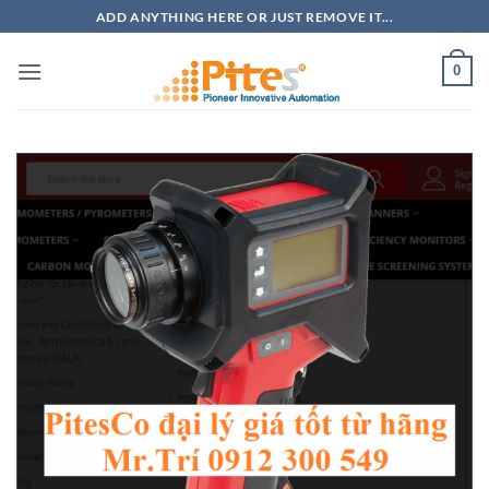
Bỏ
ADD ANYTHING HERE OR JUST REMOVE IT...
qua
nội
0
dung